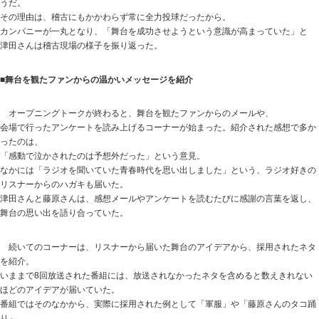
うだ。
その理由は、稽古にもかかわらず常に全力投球だったから。
カンパニーが一丸となり、「舞台を成功させようという意識が高まっていた」と
津田さんは稽古現場の様子を振り返った。
■舞台を観たファンからの温かいメッセージを紹介
オープニングトークが終わると、舞台を観たファンからのメールや、
会場で行ったアンケートを読み上げるコーナーが始まった。紹介された感想で多か
ったのは、
「感動で泣かされたのは予想外だった」という意見。
なかには「ラジオを聞いていた青春時代を思い出しました」という、ラジオ好きの
リスナーからのハガキも届いた。
津田さんと藤原さんは、感想メールやアンケートを読むたびに感謝の言葉を返し、
舞台の思い出を語り合っていた。
続いてのコーナーは、リスナーから届いた舞台のアイデアから、採用されたネタ
を紹介。
いままで8回放送された番組には、放送されなかったネタを含めると数えきれない
ほどのアイデアが届いていた。
番組ではそのなかから、実際に採用された例として「軍服」や「藤原さんのタコ踊
り」、