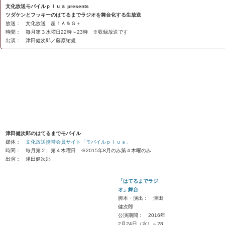
文化放送モバイルｐｌｕｓ presents
ツダケンとフッキーのはてるまでラジオを舞台化する生放送
放送： 文化放送 超！Ａ＆Ｇ＋
時間： 毎月第３水曜日22時～23時 ※収録放送です
出演： 津田健次郎／藤原祐規
津田健次郎のはてるまでモバイル
媒体：
文化放送携帯会員サイト「モバイルｐｌｕｓ」
時間： 毎月第２、第４木曜日 ※2015年8月のみ第４木曜のみ
出演： 津田健次郎
「はてるまでラジ
オ」舞台
脚本・演出： 津田
健次郎
公演期間： 2016年
2月24日（水）～28