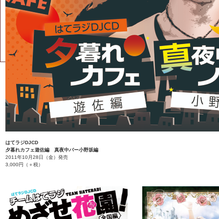
はてラジDJCD
夕暮れカフェ遊佐編 真夜中バー小野坂編
2011年10月28日（金）発売
3,000円（＋税）