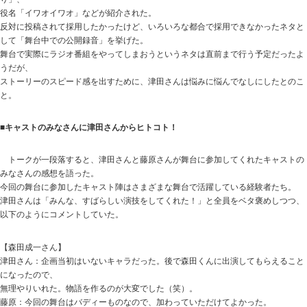
役名「イワオイワオ」などが紹介された。
反対に投稿されて採用したかったけど、いろいろな都合で採用できなかったネタと
して「舞台中での公開録音」を挙げた。
舞台で実際にラジオ番組をやってしまおうというネタは直前まで行う予定だったよ
うだが、
ストーリーのスピード感を出すために、津田さんは悩みに悩んでなしにしたとのこ
と。
■キャストのみなさんに津田さんからヒトコト！
トークが一段落すると、津田さんと藤原さんが舞台に参加してくれたキャストの
みなさんの感想を語った。
今回の舞台に参加したキャスト陣はさまざまな舞台で活躍している経験者たち。
津田さんは「みんな、すばらしい演技をしてくれた！」と全員をベタ褒めしつつ、
以下のようにコメントしていた。
【森田成一さん】
津田さん：企画当初はいないキャラだった。後で森田くんに出演してもらえること
になったので、
無理やりいれた。物語を作るのが大変でした（笑）。
藤原：今回の舞台はバディーものなので、加わっていただけてよかった。