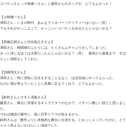
コバケンさん（小林健一さん）と森田さんのタッグが、とてもよかった！
【小林健一さん】
津田さん：いまの時代、あんなラジオパーソナリティーはいない（笑）。
でもそれがかっこよくて、かっこいいコバケンを出せたんじゃないかな？
【高橋広樹さんと河合龍之介さん】
津田さん：検閲側のふたりには、たくさんムチャぶりをしてしまった。
きっと演じるほうは大変だったんじゃないかな？（笑） 最初から最後まで、すば
らしい演技をしてくれた。
【宮崎翔太さん】
津田さん：特に演技に注文をすることもなく、ほぼ自由にやってもらった。
なのに僕が考えていたことに見事に応えてくれて、とてもよかった。
【鈴村さんとタモト清嵐さん】
藤原さん：舞台に登場するキャラクターのなかで、イチバン難しい役だと思いまし
た。
それは物語の最中に、急に日常ドラマが始まるから。
鈴村さんは「数年ぶりに本格的な舞台に出演する」とおっしゃっていたのに、とて
もそう思えないすばらしい演技でした。