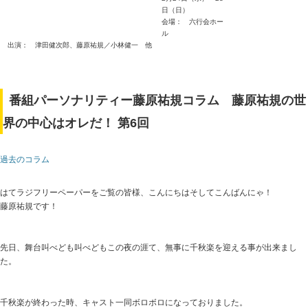
日（日）
会場： 六行会ホー
ル
出演： 津田健次郎、藤原祐規／小林健一 他
番組パーソナリティー藤原祐規コラム 藤原祐規の世
界の中心はオレだ！ 第6回
過去のコラム
はてラジフリーペーパーをご覧の皆様、こんにちはそしてこんばんにゃ！
藤原祐規です！
先日、舞台叫べども叫べどもこの夜の涯て、無事に千秋楽を迎える事が出来まし
た。
千秋楽が終わった時、キャスト一同ボロボロになっておりました。