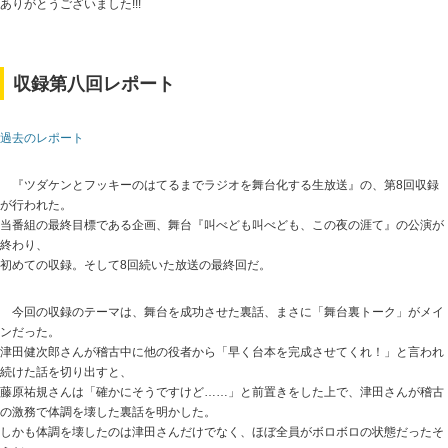
ありがとうございました!!!
収録第八回レポート
過去のレポート
『ツダケンとフッキーのはてるまでラジオを舞台化する生放送』の、第8回収録
が行われた。
当番組の最終目標である企画、舞台『叫べども叫べども、この夜の涯て』の公演が
終わり、
初めての収録。そして8回続いた放送の最終回だ。
今回の収録のテーマは、舞台を成功させた裏話、まさに「舞台裏トーク」がメイ
ンだった。
津田健次郎さんが稽古中に他の役者から「早く台本を完成させてくれ！」と言われ
続けた話を切り出すと、
藤原祐規さんは「確かにそうですけど……」と前置きをした上で、津田さんが稽古
の激務で体調を壊した裏話を明かした。
しかも体調を壊したのは津田さんだけでなく、ほぼ全員がボロボロの状態だったそ