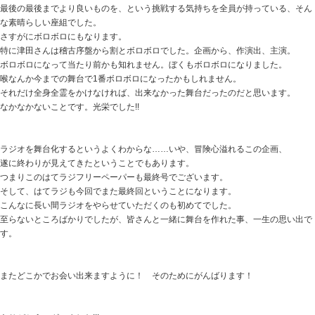
最後の最後までより良いものを、という挑戦する気持ちを全員が持っている、そん
な素晴らしい座組でした。
さすがにボロボロにもなります。
特に津田さんは稽古序盤から割とボロボロでした。企画から、作演出、主演。
ボロボロになって当たり前かも知れません。ぼくもボロボロになりました。
喉なんか今までの舞台で1番ボロボロになったかもしれません。
それだけ全身全霊をかけなければ、出来なかった舞台だったのだと思います。
なかなかないことです。光栄でした!!
ラジオを舞台化するというよくわからな……いや、冒険心溢れるこの企画、
遂に終わりが見えてきたということでもあります。
つまりこのはてラジフリーペーパーも最終号でございます。
そして、はてラジも今回でまた最終回ということになります。
こんなに長い間ラジオをやらせていただくのも初めてでした。
至らないところばかりでしたが、皆さんと一緒に舞台を作れた事、一生の思い出で
す。
またどこかでお会い出来ますように！ そのためにがんばります！