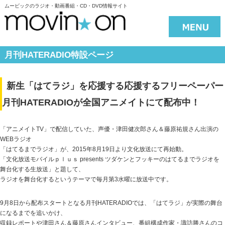
ムービックのラジオ・動画番組・CD・DVD情報サイト
月刊HATERADIO特設ページ
新生「はてラジ」を応援する応援するフリーペーパー
月刊HATERADIOが全国アニメイトにて配布中！
「アニメイトTV」で配信していた、声優・津田健次郎さん＆藤原祐規さん出演の
WEBラジオ
「はてるまでラジオ」が、2015年8月19日より文化放送にて再始動。
「文化放送モバイルｐｌｕｓ presents ツダケンとフッキーのはてるまでラジオを
舞台化する生放送」と題して、
ラジオを舞台化するというテーマで毎月第3水曜に放送中です。
9月8日から配布スタートとなる月刊HATERADIOでは、「はてラジ」が実際の舞台
になるまでを追いかけ、
収録レポートや津田さん＆藤原さんインタビュー、番組構成作家・諏訪勝さんのコ