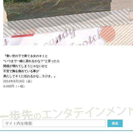
『青い空の下で果てる女のキミと
“いつまで一緒に居れるかな？”と言ったら
関係が壊れてしまうじゃないかと
不安で胸を痛めている事が
果たしてキミに伝わるかな…ラジオ。』
2014年9月19日（金）
4,000円（＋税）