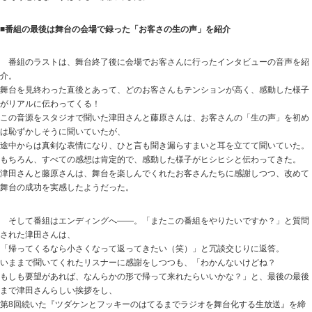
■番組の最後は舞台の会場で録った「お客さの生の声」を紹介
番組のラストは、舞台終了後に会場でお客さんに行ったインタビューの音声を紹
介。
舞台を見終わった直後とあって、どのお客さんもテンションが高く、感動した様子
がリアルに伝わってくる！
この音源をスタジオで聞いた津田さんと藤原さんは、お客さんの「生の声」を初め
は恥ずかしそうに聞いていたが、
途中からは真剣な表情になり、ひと言も聞き漏らすまいと耳を立てて聞いていた。
もちろん、すべての感想は肯定的で、感動した様子がヒシヒシと伝わってきた。
津田さんと藤原さんは、舞台を楽しんでくれたお客さんたちに感謝しつつ、改めて
舞台の成功を実感したようだった。
そして番組はエンディングへ――。「またこの番組をやりたいですか？」と質問
された津田さんは、
「帰ってくるなら小さくなって返ってきたい（笑）」と冗談交じりに返答。
いままで聞いてくれたリスナーに感謝をしつつも、「わかんないけどね？
もしも要望があれば、なんらかの形で帰って来れたらいいかな？」と、最後の最後
まで津田さんらしい挨拶をし、
第8回続いた『ツダケンとフッキーのはてるまでラジオを舞台化する生放送』を締