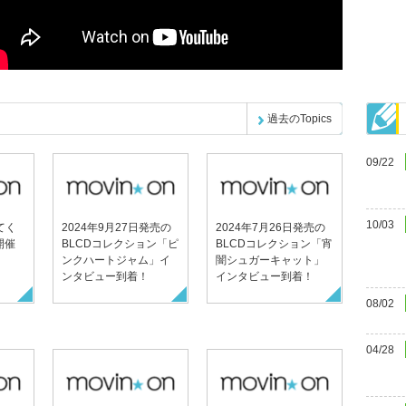
過去のTopics
09/22
10/03
てく
2024年9月27日発売の
2024年7月26日発売の
開催
BLCDコレクション「ピ
BLCDコレクション「宵
ンクハートジャム」イ
闇シュガーキャット」
ンタビュー到着！
インタビュー到着！
08/02
04/28