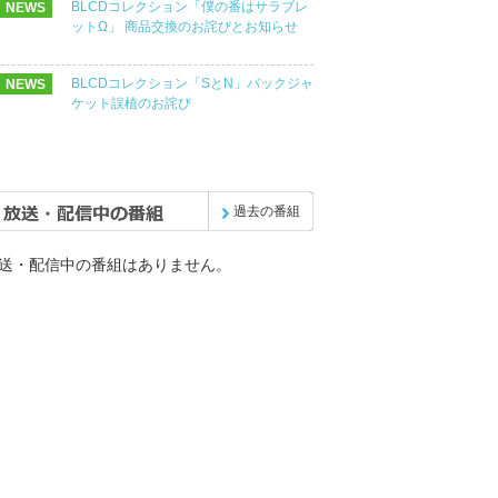
BLCDコレクション「僕の番はサラブレ
NEWS
ットΩ」 商品交換のお詫びとお知らせ
BLCDコレクション「SとN」バックジャ
NEWS
ケット誤植のお詫び
過去の番組
送・配信中の番組はありません。