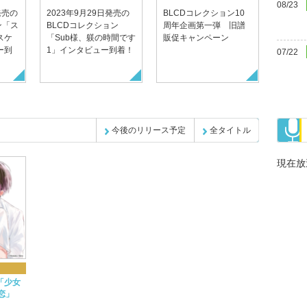
08/23
発売の
2023年9月29日発売の
BLCDコレクション10
ン「ス
BLCDコレクション
周年企画第一弾 旧譜
スケ
「Sub様、躾の時間です
販促キャンペーン
ー到
1」インタビュー到着！
07/22
今後のリリース予定
全タイトル
現在放
「少女
恋」