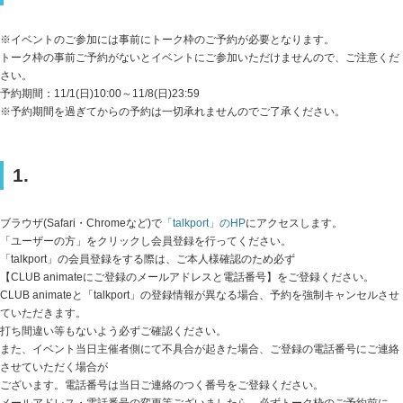
※イベントのご参加には事前にトーク枠のご予約が必要となります。
トーク枠の事前ご予約がないとイベントにご参加いただけませんので、ご注意くだ
さい。
予約期間：11/1(日)10:00～11/8(日)23:59
※予約期間を過ぎてからの予約は一切承れませんのでご了承ください。
1.
ブラウザ(Safari・Chromeなど)で
「talkport」のHP
にアクセスします。
「ユーザーの方」をクリックし会員登録を行ってください。
「talkport」の会員登録をする際は、ご本人様確認のため必ず
【CLUB animateにご登録のメールアドレスと電話番号】をご登録ください。
CLUB animateと「talkport」の登録情報が異なる場合、予約を強制キャンセルさせ
ていただきます。
打ち間違い等もないよう必ずご確認ください。
また、イベント当日主催者側にて不具合が起きた場合、ご登録の電話番号にご連絡
させていただく場合が
ございます。電話番号は当日ご連絡のつく番号をご登録ください。