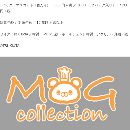
1パック（マスコット 1個入り）： 600 円＋税 ／ 1BOX（12 パック入り）：7,200
円＋税
対象年齢： 対象年齢： 15 歳以上 歳以上
サイズ：約 6.8cm ／材質： PU,PE,鉄（ボールチェン）材質：アクリル・真鍮・鉄
©TSUKIUTA.