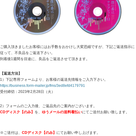
ご購入頂きましたお客様にはお手数をおかけし大変恐縮ですが、下記ご返送指示に
従って、不良品をご返送下さい。
到着後1週間を目途に、良品をご返送させて頂きます。
【返送方法】
1）下記専用フォームより、お客様の返送先情報をご入力下さい。
https://business.form-mailer.jp/fms/3ed8efd4179791
受付締切：2023年2月28日（火）
2）フォームのご入力後、ご返品先のご案内がございます。
CDディスク【のみ】
を、
ゆうメールの送料着払い
にてご送付お願い致します。
※ご送付は、
CDディスク【のみ】
にてお願い申し上げます。