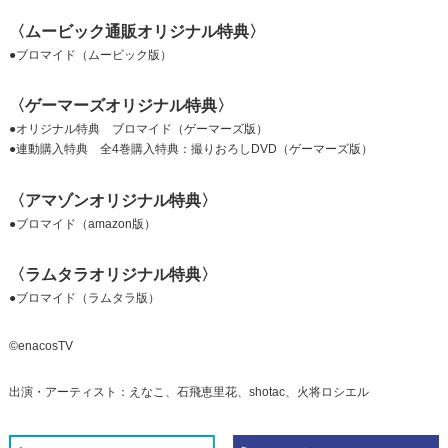
〈ムービック通販オリジナル特典〉
●ブロマイド（ムービック版）
〈ゲーマーズオリジナル特典〉
●オリジナル特典 ブロマイド（ゲーマーズ版）
●連動購入特典 全4巻購入特典：撮りおろしDVD（ゲーマーズ版）
〈アマゾンオリジナル特典〉
●ブロマイド（amazon版）
〈ラムタラオリジナル特典〉
●ブロマイド（ラムタラ版）
©enacosTV
出演・アーティスト：えなこ、石飛恵里花、shotac、火将ロシエル