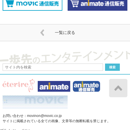
一覧に戻る
お問い合わせ：
movinon@movic.co.jp
サイトに掲載されている全ての画像、文章等の無断転載を禁じます。