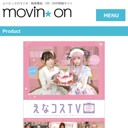
ムービックのラジオ・動画番組・CD・DVD情報サイト
Product