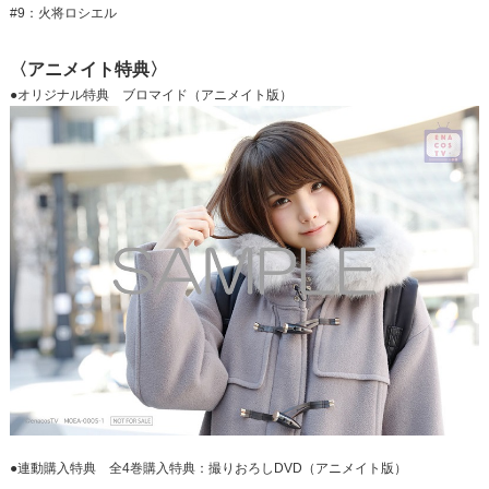
#9：火将ロシエル
〈アニメイト特典〉
●オリジナル特典 ブロマイド（アニメイト版）
●連動購入特典 全4巻購入特典：撮りおろしDVD（アニメイト版）