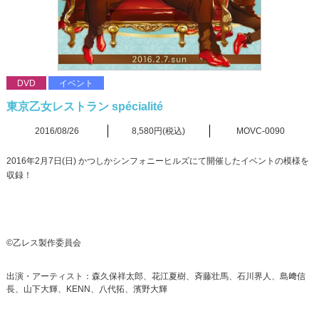
DVD
イベント
東京乙女レストラン spécialité
2016/08/26
8,580円(税込)
MOVC-0090
2016年2月7日(日) かつしかシンフォニーヒルズにて開催したイベントの模様を
収録！
©乙レス製作委員会
出演・アーティスト：森久保祥太郎、花江夏樹、斉藤壮馬、石川界人、島﨑信
長、山下大輝、KENN、八代拓、濱野大輝