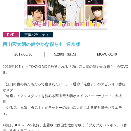
DVD
声優バラエティ
西山宏太朗の健やかな僕ら4 通常版
2017/06/30
5,280円(税込)
MOVC-0140
2016年10月からTOKYO MXで放送される『西山宏太朗の健やかな僕ら』がDVD
化。
『江口拓也の俺たちだって癒されたい！』（通称『俺癒』）のスピンオフ番組
がスタート！
『俺癒』でアシスタントを務める西山宏太朗がメインパーソナリティに大抜
擢。
「やる気、元気、勇気！」がモットーの西山宏太朗による絶対健全バラエテ
ィ。
4巻は、#10～12を収録。主題歌は西山宏太朗が歌う「プカプカペンギン」（作