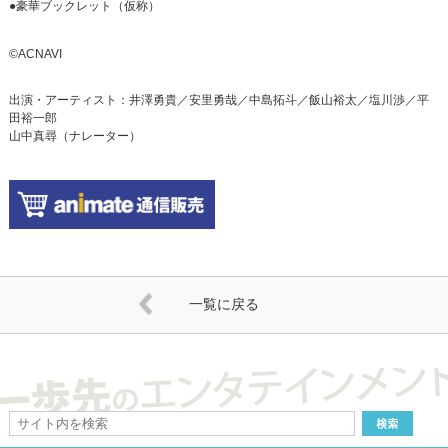
●豪華ブックレット（仮称）
©ACNAVI
出演・アーティスト：井澤勇貴／安里勇哉／中島拓斗／飯山裕太／塩川渉／平
田裕一郎
山中真尋（ナレーター）
一覧に戻る