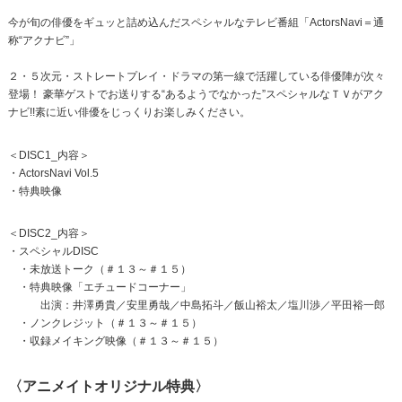
今が旬の俳優をギュッと詰め込んだスペシャルなテレビ番組「ActorsNavi＝通
称“アクナビ”」
２・５次元・ストレートプレイ・ドラマの第一線で活躍している俳優陣が次々
登場！ 豪華ゲストでお送りする“あるようでなかった”スペシャルなＴＶがアク
ナビ!!素に近い俳優をじっくりお楽しみください。
＜DISC1_内容＞
・ActorsNavi Vol.5
・特典映像
＜DISC2_内容＞
・スペシャルDISC
・未放送トーク（＃１３～＃１５）
・特典映像「エチュードコーナー」
出演：井澤勇貴／安里勇哉／中島拓斗／飯山裕太／塩川渉／平田裕一郎
・ノンクレジット（＃１３～＃１５）
・収録メイキング映像（＃１３～＃１５）
〈アニメイトオリジナル特典〉