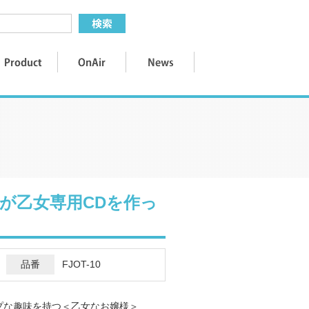
が乙女専用CDを作っ
品番
FJOT-10
プな趣味を持つ＜乙女なお嬢様＞