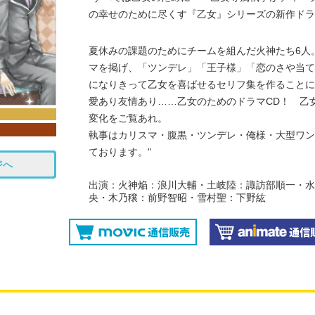
の幸せのために尽くす『乙女』シリーズの新作ドラ
夏休みの課題のためにチームを組んだ火神たち6人
マを掲げ、「ツンデレ」「王子様」「恋のさや当て
になりきって乙女を喜ばせるセリフ集を作ることに
愛あり友情あり……乙女のためのドラマCD！ 乙
変化をご覧あれ。
執事はカリスマ・腹黒・ツンデレ・俺様・大型ワン
ております。"
ジへ
出演：火神焔：浪川大輔・土岐陸：諏訪部順一・水
央・木乃穣：前野智昭・雪村聖：下野紘