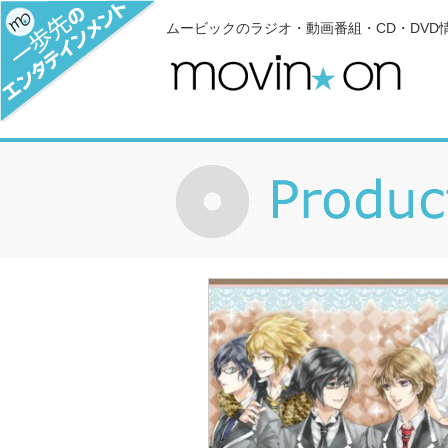
ムービックのラジオ・動画番組・CD・DVD