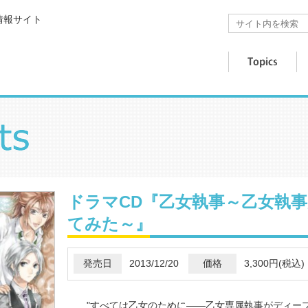
情報サイト
ドラマCD『乙女執事～乙女執事
てみた～』
発売日
2013/12/20
価格
3,300円(税込)
"すべては乙女のために――乙女専属執事がディー