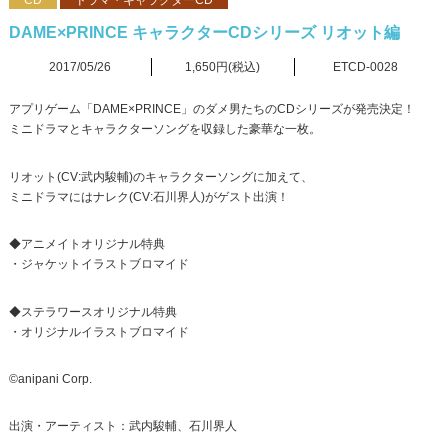
CD
ドラマ・キャラクターCD
DAME×PRINCE キャラクターCDシリーズ リオット編
2017/05/26
1,650円(税込)
ETCD-0028
アプリゲーム「DAME×PRINCE」のダメ男たちのCDシリーズが発売決定！
ミニドラマとキャラクターソングを収録した豪華な一枚。
リオット(CV:武内駿輔)のキャラクターソングに加えて、
ミニドラマにはナレク(CV:石川界人)がゲスト出演！
◆アニメイトオリジナル特典
・ジャケットイラストブロマイド
◆ステラワースオリジナル特典
・オリジナルイラストブロマイド
©anipani Corp.
出演・アーティスト：武内駿輔、石川界人