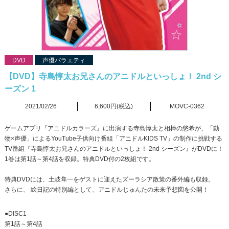
DVD
声優バラエティ
【DVD】寺島惇太お兄さんのアニドルといっしょ！ 2nd シ
ーズン 1
2021/02/26
6,600円(税込)
MOVC-0362
ゲームアプリ『アニドルカラーズ』に出演する寺島惇太と相棒の悠希が、「動
物×声優」によるYouTube子供向け番組「アニドルKIDS TV」の制作に挑戦する
TV番組『寺島惇太お兄さんのアニドルといっしょ！ 2nd シーズン』がDVDに！
1巻は第1話～第4話を収録。特典DVD付の2枚組です。
特典DVDには、土岐隼一をゲストに迎えたズーラシア散策の番外編も収録。
さらに、 絵日記の特別編として、アニドルじゅんたの未来予想図を公開！
●DISC1
第1話～第4話