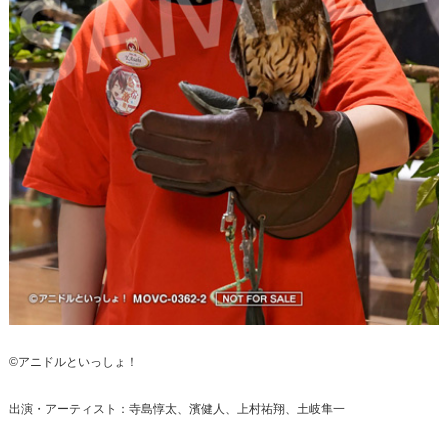
©アニドルといっしょ！
出演・アーティスト：寺島惇太、濱健人、上村祐翔、土岐隼一