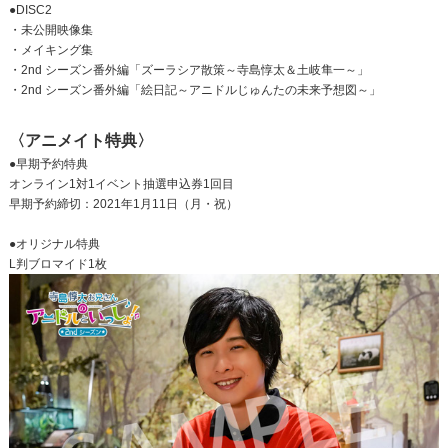
●DISC2
・未公開映像集
・メイキング集
・2nd シーズン番外編「ズーラシア散策～寺島惇太＆土岐隼一～」
・2nd シーズン番外編「絵日記～アニドルじゅんたの未来予想図～」
〈アニメイト特典〉
●早期予約特典
オンライン1対1イベント抽選申込券1回目
早期予約締切：2021年1月11日（月・祝）
●オリジナル特典
L判ブロマイド1枚