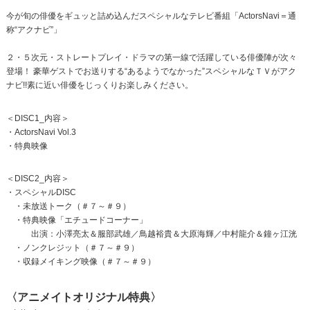
今が旬の俳優をギュッと詰め込んだスペシャルなテレビ番組「ActorsNavi＝通
称“アクナビ”」
２・５次元・ストレートプレイ・ドラマの第一線で活躍している俳優陣が次々
登場！ 豪華ゲストでお送りする“あるようでなかった”スペシャルなＴＶがアク
ナビ!!素に近い俳優をじっくりお楽しみください。
＜DISC1_内容＞
・ActorsNavi Vol.3
・特典映像
＜DISC2_内容＞
・スペシャルDISC
・未放送トーク（＃７～＃９）
・特典映像「エチュードコーナー」
出演：小澤亮太＆服部武雄／鳥越裕貴＆大原海輝／中村龍介＆鐘ヶ江洸
・ノンクレジット（＃７～＃９）
・収録メイキング映像（＃７～＃９）
〈アニメイトオリジナル特典〉