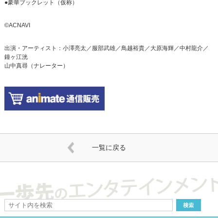
●豪華ブックレット（仮称）
©ACNAVI
出演・アーティスト：小澤亮太／服部武雄／鳥越裕貴／大原海輝／中村龍介／
鐘ヶ江洸
山中真尋（ナレーター）
一覧に戻る