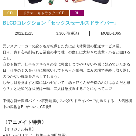
CD
ドラマ・キャラクターCD
BL
BLCDコレクション「セックスセールスドライバー」
2022/11/25
3,300円(税込)
MOBL-1065
元デスクワーカーの恋ヶ谷が転職した先は超肉体労働の配送サービス業。
日々、身も心も削られる業務の中で唯一の癒しは大好きな先輩・ハゼと働ける
こと。
容姿も抜群、仕事もデキるその姿に興奮しつつやりがいを感じ始めていたある
日、仕事のミスをハゼに尻拭いしてもらった挙句、飲みの場で泥酔し取り返し
のつかない醜態をさらしてしまう。
しかし目を覚ますと隣にはハゼがいて「恋ヶ谷くんが全裸のわけはなんだと思
う？」と絶望的な状況は一転、二人は急接近することになって…♡
不憫な新米派遣バイト×容姿端麗なスパダリドライバーでお送りする、人気沸騰
中の尻抱きBLがついにCD化!!
〈アニメイト特典〉
【オリジナル特典】
●おしゃべりCD（土岐隼一＆内田雄馬）