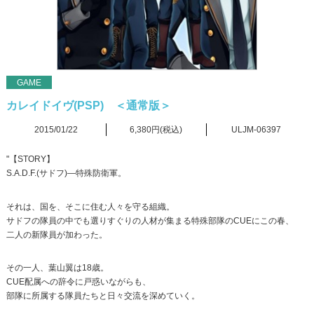
GAME
カレイドイヴ(PSP) ＜通常版＞
2015/01/22
6,380円(税込)
ULJM-06397
"【STORY】
S.A.D.F.(サドフ)―特殊防衛軍。
それは、国を、そこに住む人々を守る組織。
サドフの隊員の中でも選りすぐりの人材が集まる特殊部隊のCUEにこの春、
二人の新隊員が加わった。
その一人、葉山翼は18歳。
CUE配属への辞令に戸惑いながらも、
部隊に所属する隊員たちと日々交流を深めていく。