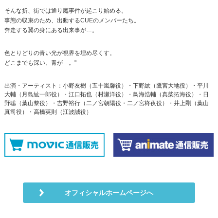
そんな折、街では通り魔事件が起こり始める。
事態の収束のため、出動するCUEのメンバーたち。
奔走する翼の身にある出来事が…。
色とりどりの青い光が視界を埋め尽くす。
どこまでも深い、青が―。"
出演・アーティスト：小野友樹（五十嵐馨役）・下野紘（鷹宮大地役）・平川
大輔（月島紘一郎役）・江口拓也（村瀬洋役）・鳥海浩輔（真柴拓海役）・日
野聡（葉山黎役）・吉野裕行（二ノ宮朝陽役・二ノ宮柊夜役）・井上剛（葉山
真司役）・高橋英則（江波誠役）
オフィシャルホームページへ