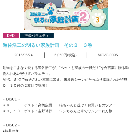
DVD
声優バラエティ
遊佐浩二の明るい家族計画 その２ ３巻
2016/06/24
6,050円(税込)
MOVC-0095
動物をこよなく愛する遊佐浩二が、“ペットも家族の一員だ！”を合言葉に贈る動
物ふれあい寄り道バラエティ。
AT-X、ST-Xで放送された本編に加え、未放送シーンがたっぷり収録された特典
ＤＩＳＣ付の２枚組で登場！
＜DISC1＞
＃８ ゲスト：高橋広樹 猫ちゃんと遊ぶ！お買いものツアー
＃９、１０ ゲスト：吉野裕行 ワンちゃんと車でワンデーわん旅
＜DISC2＞
●特典映像