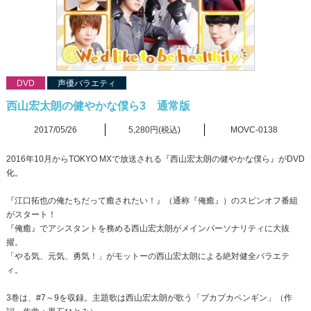
DVD
声優バラエティ
西山宏太朗の健やかな僕ら3 通常版
2017/05/26
5,280円(税込)
MOVC-0138
2016年10月からTOKYO MXで放送される『西山宏太朗の健やかな僕ら』がDVD
化。
『江口拓也の俺たちだって癒されたい！』（通称『俺癒』）のスピンオフ番組
がスタート！
『俺癒』でアシスタントを務める西山宏太朗がメインパーソナリティに大抜
擢。
「やる気、元気、勇気！」がモットーの西山宏太朗による絶対健全バラエテ
ィ。
3巻は、#7～9を収録。主題歌は西山宏太朗が歌う「プカプカペンギン」（作