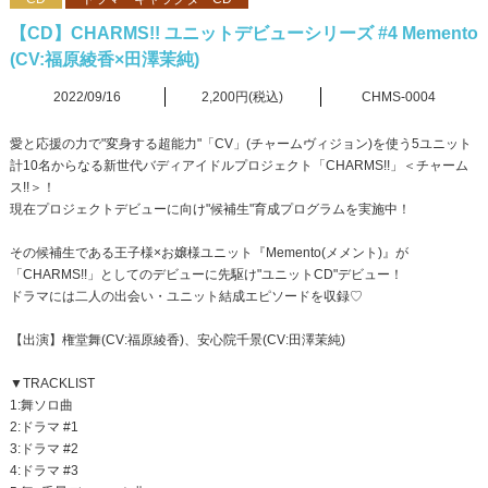
【CD】CHARMS!! ユニットデビューシリーズ #4 Memento
(CV:福原綾香×田澤茉純)
2022/09/16
2,200円(税込)
CHMS-0004
愛と応援の力で"変身する超能力"「CV」(チャームヴィジョン)を使う5ユニット
計10名からなる新世代バディアイドルプロジェクト「CHARMS!!」＜チャーム
ス!!＞！
現在プロジェクトデビューに向け"候補生"育成プログラムを実施中！
その候補生である王子様×お嬢様ユニット『Memento(メメント)』が
「CHARMS!!」としてのデビューに先駆け"ユニットCD"デビュー！
ドラマには二人の出会い・ユニット結成エピソードを収録♡
【出演】権堂舞(CV:福原綾香)、安心院千景(CV:田澤茉純)
▼TRACKLIST
1:舞ソロ曲
2:ドラマ #1
3:ドラマ #2
4:ドラマ #3