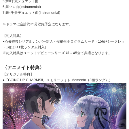
5:舞×千景デュエット曲
6:舞ソロ曲(Instrumental)
7:舞×千景デュエット曲(Instrumental)
※ドラマは合計約35分収録予定になります。
【封入特典】
●応募特典シリアルナンバー封入・候補生ホログラムカード（15種+シークレッ
ト1種より1枚ランダム封入）
※封入特典はユニットデビューシリーズ #1～#5全て共通となります。
〈アニメイト特典〉
【オリジナル特典】
●「GOING UP CHARMS!!」メモリーフォト Memento（3種ランダム）