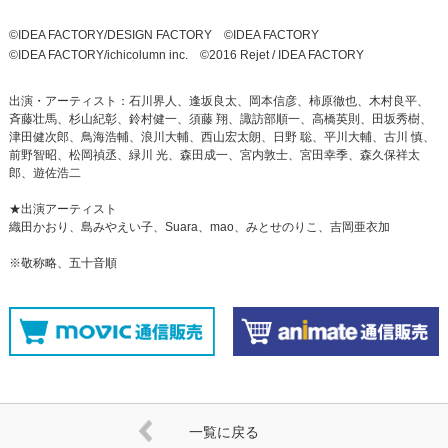
©IDEA FACTORY/DESIGN FACTORY ©IDEA FACTORY
©IDEA FACTORY/ichicolumn inc. ©2016 Rejet / IDEA FACTORY
出演・アーティスト：石川界人、逢坂良太、岡本信彦、柿原徹也、木村良平、
斉藤壮馬、杉山紀彰、鈴村健一、須藤 翔、諏訪部順一、高橋英則、田坂秀樹、
津田健次郎、鳥海浩輔、浪川大輔、西山宏太朗、日野 聡、平川大輔、古川 慎、
前野智昭、松岡禎丞、緑川 光、森田成一、宮内敦士、宮田幸季、森久保祥太
郎、遊佐浩二
★出演アーティスト
織田かおり、島みやえい子、Suara、mao、みとせのりこ、吉岡亜衣加
※敬称略、五十音順
一覧に戻る