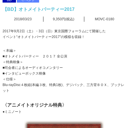
BD
イベント
【BD】オトメイトパーティー2017
2018/03/23
9,350円(税込)
MOVC-0180
2017年9月2日（土）・3日（日）東京国際フォーラムにて開催した
イベント“オトメイトパーティー2017”の模様を収録！
＜本編＞
■オトメイトパーティー ２０１７ 全公演
＜特典映像＞
■司会者によるオーディオコメンタリー
■インタビューボックス映像
＜仕様＞
Blu-rayDisc４枚組(本編３枚、特典1枚)、デジパック、三方背ＢＯＸ、ブックレ
ット
〈アニメイトオリジナル特典〉
●ミニノート