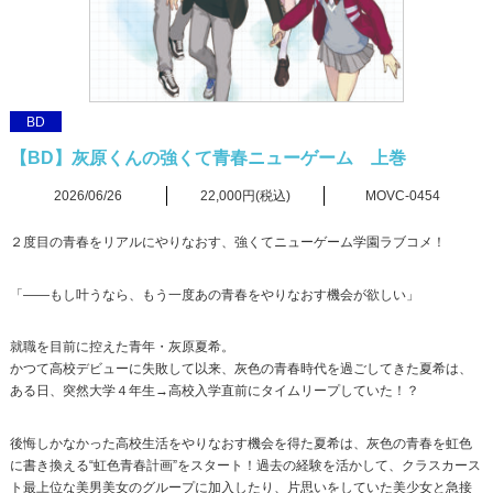
BD
【BD】灰原くんの強くて青春ニューゲーム 上巻
2026/06/26
22,000円(税込)
MOVC-0454
２度目の青春をリアルにやりなおす、強くてニューゲーム学園ラブコメ！
「――もし叶うなら、もう一度あの青春をやりなおす機会が欲しい」
就職を目前に控えた青年・灰原夏希。
かつて高校デビューに失敗して以来、灰色の青春時代を過ごしてきた夏希は、
ある日、突然大学４年生→高校入学直前にタイムリープしていた！？
後悔しかなかった高校生活をやりなおす機会を得た夏希は、灰色の青春を虹色
に書き換える“虹色青春計画”をスタート！過去の経験を活かして、クラスカース
ト最上位な美男美女のグループに加入したり、片思いをしていた美少女と急接