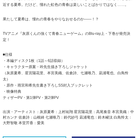
近する夏希。だけど、憧れた虹色の青春は楽しいことばかりではなく……。
果たして夏希は、憧れの青春をやりなおせるのか――！？
TVアニメ『灰原くんの強くて青春ニューゲーム』のBlu-ray上・下巻が発売決
定！
■仕様
・本編ディスク1枚（1話～6話収録）
・キャラクター原案・吟先生描き下ろしジャケット
（灰原夏希、星宮陽花里、本宮美織、佐倉詩、七瀬唯乃、凪浦竜也、白鳥怜
太）
・原作・雨宮和希先生書き下ろしSS封入ブックレット
・映像特典
ティザーPV・第1弾PV・第2弾PV
出演・アーティスト：灰原夏希：上村祐翔 星宮陽花里：高尾奏音 本宮美織：中
村カンナ 佐倉詩：山根綺 七瀬唯乃：鈴代紗弓 凪浦竜也：鈴木崚汰 白鳥怜太：
大野智敬 本堂芹香：愛美