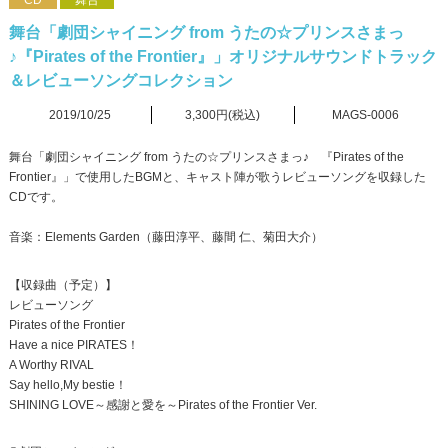
CD
舞台
舞台「劇団シャイニング from うたの☆プリンスさまっ
♪『Pirates of the Frontier』」オリジナルサウンドトラック
＆レビューソングコレクション
2019/10/25
3,300円(税込)
MAGS-0006
舞台「劇団シャイニング from うたの☆プリンスさまっ♪ 『Pirates of the
Frontier』」で使用したBGMと、キャスト陣が歌うレビューソングを収録した
CDです。
音楽：Elements Garden（藤田淳平、藤間 仁、菊田大介）
【収録曲（予定）】
レビューソング
Pirates of the Frontier
Have a nice PIRATES！
A Worthy RIVAL
Say hello,My bestie！
SHINING LOVE～感謝と愛を～Pirates of the Frontier Ver.