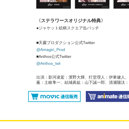
〈ステラワースオリジナル特典〉
●ジャケット絵柄スクエア缶バッチ
■天霧プロダクション公式Twitter
@Amagiri_Prod
■Anthos公式Twitter
@Anthos_twt
出演：影河凌駕：濱野大輝、灯堂理人：伊東健人、
薫：土岐隼一、結城眞紘：山下誠一郎、清瀬陽汰：