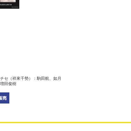
チセ（祥來千勢）：駒田航、如月
増田俊樹