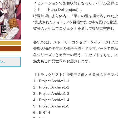
イミテーションで飽和状態となったアイドル業界に
クト」（Hana-Doll project）。
特殊技術により体内に『華』の種を埋め込まれた少
"完成されたアイドル"を目指す先に待ち受ける物語
彼等の人生はプロジェクトを通して複雑に交差し、
各CDでは、ストーリーコンセプトをイメージした
登場人物の少年達の物語を描くドラマパートで作品
各シリーズごとカラーの違うコンセプトをもち、ス
魅力ある作品世界をお届けします。
ジへ
【トラックリスト】※楽曲２曲と６０分のドラマパ
1：Project Archive1-1
2：Project Archive1-2
3：Project Archive1-3
4：Project Archive1-4
5：Project Archive1-5
6：BIRTH