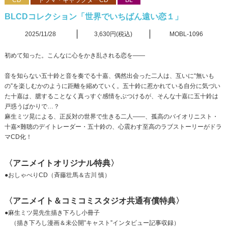
CD
ドラマ・キャラクターCD
BL
BLCDコレクション「世界でいちばん遠い恋１」
2025/11/28
3,630円(税込)
MOBL-1096
初めて知った。こんなに心をかき乱される恋を――
音を知らない五十鈴と音を奏でる十嘉、偶然出会った二人は、互いに“無いも
の”を楽しむかのように距離を縮めていく。五十鈴に惹かれている自分に気づい
た十嘉は、臆することなく真っすぐ感情をぶつけるが、そんな十嘉に五十鈴は
戸惑うばかりで…？
麻生ミツ晃による、正反対の世界で生きる二人――、孤高のバイオリニスト・
十嘉×難聴のデイトレーダー・五十鈴の、心震わす至高のラブストーリーがドラ
マCD化！
〈アニメイトオリジナル特典〉
●おしゃべりCD（斉藤壮馬＆古川 慎）
〈アニメイト＆コミコミスタジオ共通有償特典〉
●麻生ミツ晃先生描き下ろし小冊子
（描き下ろし漫画＆未公開”キャスト”インタビュー記事収録）