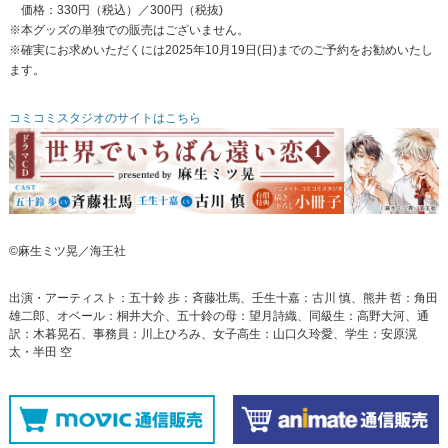
価格：330円（税込）／300円（税抜)
※本グッズの単独での販売はございません。
※確実にお求めいただくには2025年10月19日(日)までのご予約をお勧めいたし
ます。
コミコミスタジオのサイトはこちら
©麻生ミツ晃／海王社
出演・アーティスト：五十鈴 歩：斉藤壮馬、壬生十嘉：古川 慎、熊井 哲：角田
雄二郎、オベール：桐井大介、五十鈴の母：望月詩織、同級生：高野大河、通
訳：木暮晃石、事務員：川上ひろみ、女子高生：山口久玲愛、学生：安原滉
太・半田 空