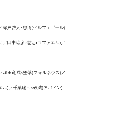
／瀬戸啓太×怠惰(ベルフェゴール)
)／田中稔彦×慈悲(ラファエル)／
／堀田竜成×堕落(フォルネウス)／
エル)／千葉瑞己×破滅(アバドン)