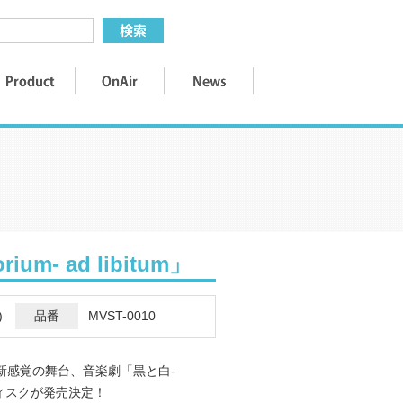
m- ad libitum」
)
品番
MVST-0010
新感覚の舞台、音楽劇「黒と白-
rayディスクが発売決定！