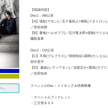
【収録内容】
Disc1：AB公演
【A】強欲(マモン)／五十嵐拓人×無私(メタトロン)
／岩佐祐樹
【B】暴食(ベルゼブブ)／石川竜太郎×節制(ウリエル
國島直希
Disc2：CD公演
【C】不和(プルフラス)／阿部快征×調和(カシエル)
田中晃平
【D】 嫉妬(レヴィアタン)／須賀京介×寛容(ガブリ
／吉田知央
スペシャルDisc：メイキング＆特典映像
ジへ
・スペシャルブックレット
・三方背ＢＯＸ