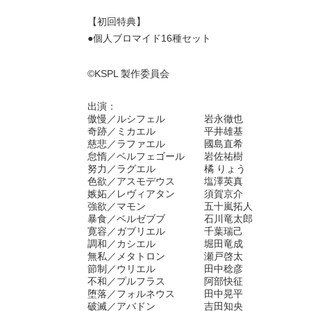
【初回特典】
●個人ブロマイド16種セット
©KSPL 製作委員会
出演：
傲慢／ルシフェル 岩永徹也
奇跡／ミカエル 平井雄基
慈悲／ラファエル 國島直希
怠惰／ベルフェゴール 岩佐祐樹
努力／ラグエル 橘 りょう
色欲／アスモデウス 塩澤英真
嫉妬／レヴィアタン 須賀京介
強欲／マモン 五十嵐拓人
暴食／ベルゼブブ 石川竜太郎
寛容／ガブリエル 千葉瑞己
調和／カシエル 堀田竜成
無私／メタトロン 瀬戸啓太
節制／ウリエル 田中稔彦
不和／プルフラス 阿部快征
堕落／フォルネウス 田中晃平
破滅／アバドン 吉田知央