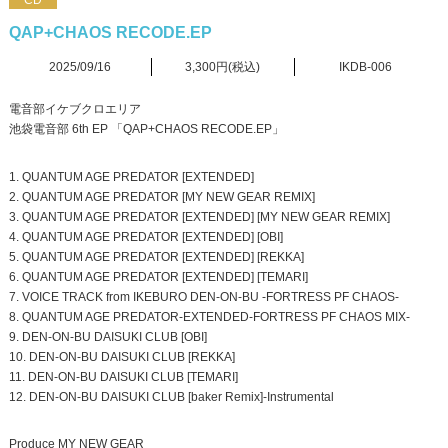
CD
QAP+CHAOS RECODE.EP
2025/09/16
3,300円(税込)
IKDB-006
電音部イケブクロエリア
池袋電音部 6th EP 「QAP+CHAOS RECODE.EP」
1. QUANTUM AGE PREDATOR [EXTENDED]
2. QUANTUM AGE PREDATOR [MY NEW GEAR REMIX]
3. QUANTUM AGE PREDATOR [EXTENDED] [MY NEW GEAR REMIX]
4. QUANTUM AGE PREDATOR [EXTENDED] [OBI]
5. QUANTUM AGE PREDATOR [EXTENDED] [REKKA]
6. QUANTUM AGE PREDATOR [EXTENDED] [TEMARI]
7. VOICE TRACK from IKEBURO DEN-ON-BU -FORTRESS PF CHAOS-
8. QUANTUM AGE PREDATOR-EXTENDED-FORTRESS PF CHAOS MIX-
9. DEN-ON-BU DAISUKI CLUB [OBI]
10. DEN-ON-BU DAISUKI CLUB [REKKA]
11. DEN-ON-BU DAISUKI CLUB [TEMARI]
12. DEN-ON-BU DAISUKI CLUB [baker Remix]-Instrumental
Produce MY NEW GEAR