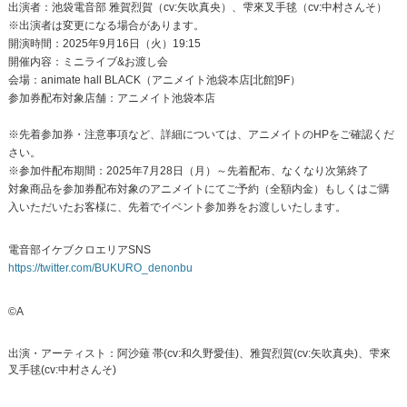
出演者：池袋電音部 雅賀烈賀（cv:矢吹真央）、雫來叉手毬（cv:中村さんそ）
※出演者は変更になる場合があります。
開演時間：2025年9月16日（火）19:15
開催内容：ミニライブ&お渡し会
会場：animate hall BLACK（アニメイト池袋本店[北館]9F）
参加券配布対象店舗：アニメイト池袋本店
※先着参加券・注意事項など、詳細については、アニメイトのHPをご確認くだ
さい。
※参加件配布期間：2025年7月28日（月）～先着配布、なくなり次第終了
対象商品を参加券配布対象のアニメイトにてご予約（全額内金）もしくはご購
入いただいたお客様に、先着でイベント参加券をお渡しいたします。
電音部イケブクロエリアSNS
https://twitter.com/BUKURO_denonbu
©A
出演・アーティスト：阿沙薙 帯(cv:和久野愛佳)、雅賀烈賀(cv:矢吹真央)、雫來
叉手毬(cv:中村さんそ)