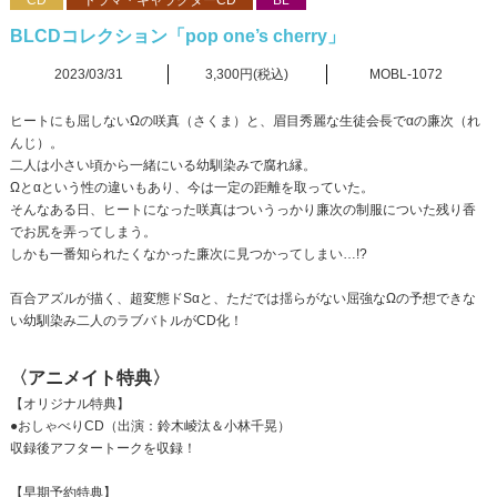
CD
ドラマ・キャラクターCD
BL
BLCDコレクション「pop one’s cherry」
2023/03/31
3,300円(税込)
MOBL-1072
ヒートにも屈しないΩの咲真（さくま）と、眉目秀麗な生徒会長でαの廉次（れ
んじ）。
二人は小さい頃から一緒にいる幼馴染みで腐れ縁。
Ωとαという性の違いもあり、今は一定の距離を取っていた。
そんなある日、ヒートになった咲真はついうっかり廉次の制服についた残り香
でお尻を弄ってしまう。
しかも一番知られたくなかった廉次に見つかってしまい…!?
百合アズルが描く、超変態ドSαと、ただでは揺らがない屈強なΩの予想できな
い幼馴染み二人のラブバトルがCD化！
〈アニメイト特典〉
【オリジナル特典】
●おしゃべりCD（出演：鈴木崚汰＆小林千晃）
収録後アフタートークを収録！
【早期予約特典】