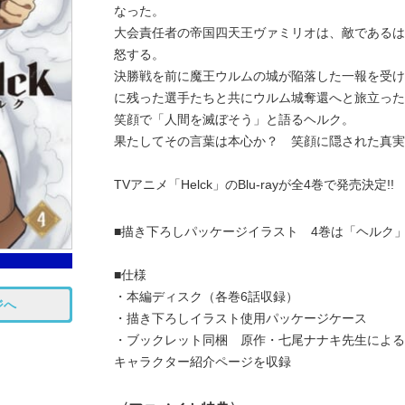
なった。
大会責任者の帝国四天王ヴァミリオは、敵であるは
怒する。
決勝戦を前に魔王ウルムの城が陥落した一報を受け
に残った選手たちと共にウルム城奪還へと旅立った
笑顔で「人間を滅ぼそう」と語るヘルク。
果たしてその言葉は本心か？ 笑顔に隠された真実
TVアニメ「Helck」のBlu-rayが全4巻で発売決定!!
■描き下ろしパッケージイラスト 4巻は「ヘルク
■仕様
・本編ディスク（各巻6話収録）
ジへ
・描き下ろしイラスト使用パッケージケース
・ブックレット同梱 原作・七尾ナナキ先生による
キャラクター紹介ページを収録