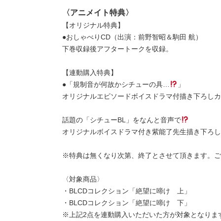
〈アニメイト特典〉
【オリジナル特典】
●おしゃべりCD（出演：前野智昭＆駒田 航）
下巻収録後アフタートークを収録。
【連動購入特典】
●「規制音が何故かシチューの具…
」
オリジナルエピソードボイスドラマ付描き下ろしカ
話題の「シチューBL」をなんと音声で
オリジナルボイスドラマ付き紫能了先生描き下ろし
※特典は無くなり次第、終了とさせて頂きます。ご
〈対象商品〉
・BLCDコレクション「絶望に啼け 上」
・BLCDコレクション「絶望に啼け 下」
※上記2点を連動購入いただいた方が対象となりま