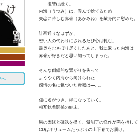
――復讐は続く。
内海（うつみ）は、弄んで捨てるため
失恋に苦しむ赤嶺（あかみね）を献身的に慰めた。
計画通りなはずが、
想い人の代わりにされるたび心は軋む。
最奥をむさぼり尽くしたあと、我に返った内海は
赤嶺が好きだと思い知ってしまった。
そんな倒錯的な繋がりを失って
ようやく内海から向けられた
ジへ
感情の名に気づいた赤嶺は―…。
傷に名がつき、絆になっていく。
相互執着関係の結末。
男の因縁と確執を描く、紫能了の怪作が満を持して
CDはボリュームたっぷりの上下巻でお届け。