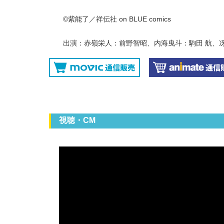
©紫能了／祥伝社 on BLUE comics
出演：赤嶺栄人：前野智昭、内海曳斗：駒田 航、
視聴・CM