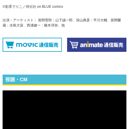
©彩景でりこ／祥伝社 on BLUE comics
出演・アーティスト： 當間育郎：山下誠一郎、深山典彦：平川大輔、當間蘭
蔵：水島大宙、西浦健一：榎木淳弥、他
視聴・CM