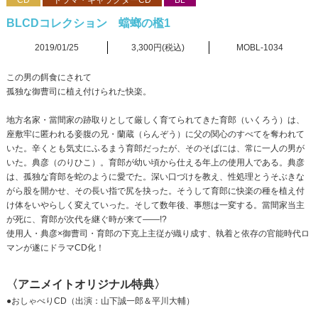
CD
ドラマ・キャラクターCD
BL
BLCDコレクション 蟷螂の檻1
2019/01/25
3,300円(税込)
MOBL-1034
この男の餌食にされて
孤独な御曹司に植え付けられた快楽。
地方名家・當間家の跡取りとして厳しく育てられてきた育郎（いくろう）は、
座敷牢に匿われる妾腹の兄・蘭蔵（らんぞう）に父の関心のすべてを奪われて
いた。辛くとも気丈にふるまう育郎だったが、そのそばには、常に一人の男が
いた。典彦（のりひこ）。育郎が幼い頃から仕える年上の使用人である。典彦
は、孤独な育郎を蛇のように愛でた。深い口づけを教え、性処理とうそぶきな
がら股を開かせ、その長い指で尻を抉った。そうして育郎に快楽の種を植え付
け体をいやらしく変えていった。そして数年後、事態は一変する。當間家当主
が死に、育郎が次代を継ぐ時が来て――!?
使用人・典彦×御曹司・育郎の下克上主従が織り成す、執着と依存の官能時代ロ
マンが遂にドラマCD化！
〈アニメイトオリジナル特典〉
●おしゃべりCD（出演：山下誠一郎＆平川大輔）